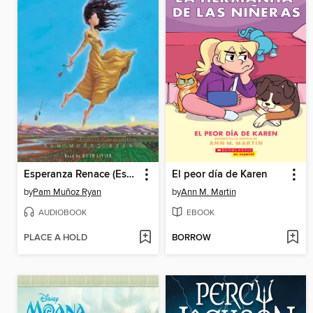
Esperanza Renace (Esperanza Rising)
El peor día de Karen
by
Pam Muñoz Ryan
by
Ann M. Martin
AUDIOBOOK
EBOOK
PLACE A HOLD
BORROW