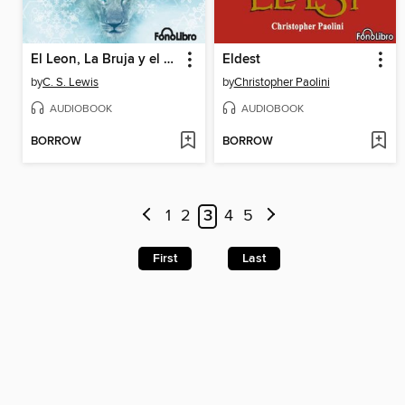
El Leon, La Bruja y el Ropero
Eldest
by
C. S. Lewis
by
Christopher Paolini
AUDIOBOOK
AUDIOBOOK
BORROW
BORROW
1
2
3
4
5
First
Last