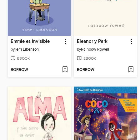
Emmie es invisible
Eleanor y Park
by
Terri Libenson
by
Rainbow Rowell
EBOOK
EBOOK
BORROW
BORROW