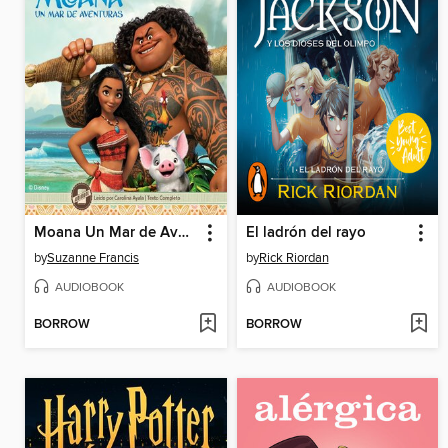
Moana Un Mar de Aventuras
El ladrón del rayo
by
Suzanne Francis
by
Rick Riordan
AUDIOBOOK
AUDIOBOOK
BORROW
BORROW