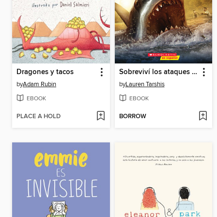
Dragones y tacos
Sobreviví los ataques de tiburones de 1916
by
Adam Rubin
by
Lauren Tarshis
EBOOK
EBOOK
PLACE A HOLD
BORROW