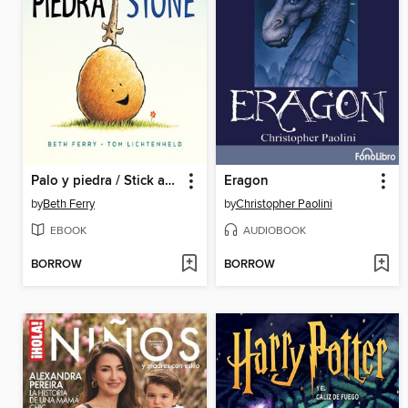
Palo y piedra / Stick and Stone
Eragon
by
Beth Ferry
by
Christopher Paolini
EBOOK
AUDIOBOOK
BORROW
BORROW