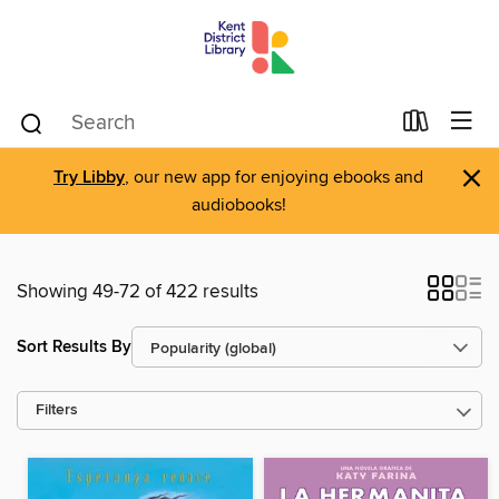
×
Try Libby
, our new app for enjoying ebooks and
audiobooks!
Showing 49-72 of 422 results
Sort Results By
Filters