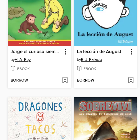
Jorge el curioso siembra una semilla / Curious George Plants a Seed
La lección de August
by
H. A. Rey
by
R. J. Palacio
EBOOK
EBOOK
BORROW
BORROW