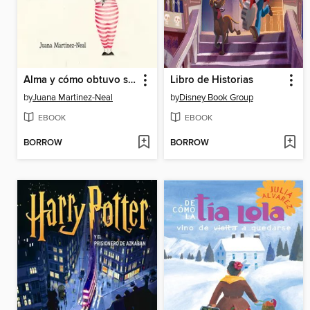
Alma y cómo obtuvo su nombre
Libro de Historias
by
Juana Martinez-Neal
by
Disney Book Group
EBOOK
EBOOK
BORROW
BORROW