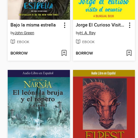
Bajo la misma estrella
Jorge El Curioso Visita El Acuario
by
John Green
by
H. A. Rey
EBOOK
EBOOK
BORROW
BORROW