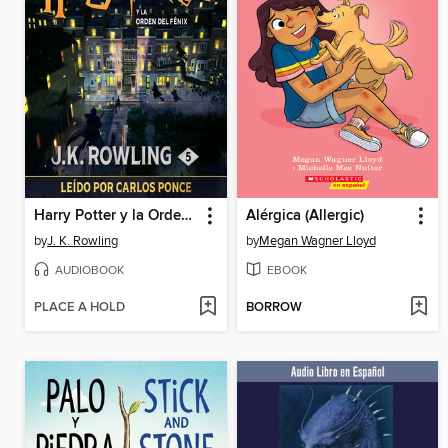
Harry Potter y la Orden del Fénix
Alérgica (Allergic)
by
J. K. Rowling
by
Megan Wagner Lloyd
AUDIOBOOK
EBOOK
PLACE A HOLD
BORROW