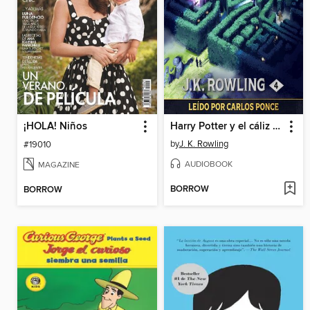
¡HOLA! Niños
Harry Potter y el cáliz de fuego
by
J. K. Rowling
#19010
AUDIOBOOK
MAGAZINE
BORROW
BORROW