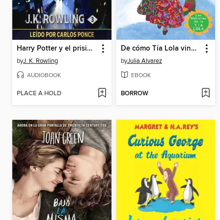
Harry Potter y el prisionero de Azkaban
De cómo Tía Lola vino (de visita) a quedarse
by
J. K. Rowling
by
Julia Alvarez
AUDIOBOOK
EBOOK
PLACE A HOLD
BORROW